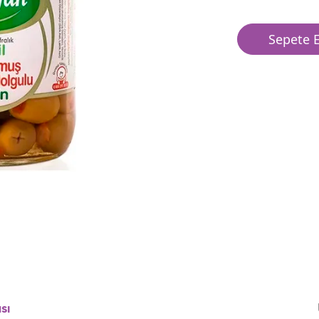
Sepete E
sı