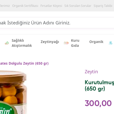
ilerimiz
Organik Sertifikası
Fırsatlar Köşesi
Sık Sorulan Sorular
Sipariş Takibi
Sağlıklı
Kuru
Zeytinyağı
Organik
Atıştırmalık
Gıda
tes Dolgulu Zeytin (650 gr)
Zeytin
Kurutulmuş
(650 gr)
300,00 