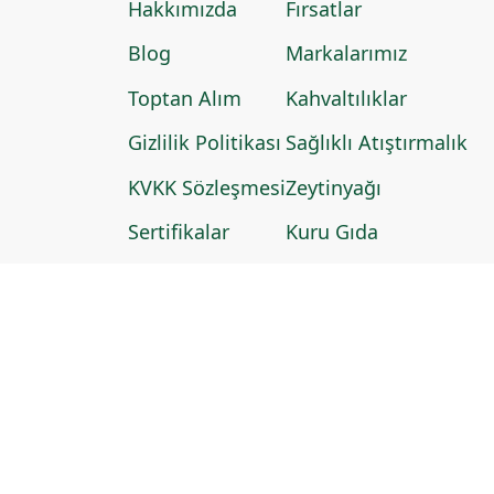
Hakkımızda
Fırsatlar
Blog
Markalarımız
Toptan Alım
Kahvaltılıklar
Gizlilik Politikası
Sağlıklı Atıştırmalık
KVKK Sözleşmesi
Zeytinyağı
Sertifikalar
Kuru Gıda
SSS
Organik
İletişim
Anne Çocuk
Yeni Ürünler