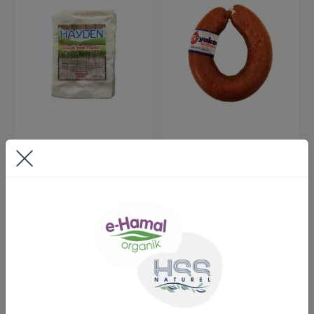
Olgunlaştırılmış Özel
Kütahya Yakacı Sucuk
İnek Peyniri