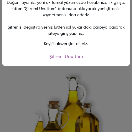
Değerli üyemiz, yeni e-Hamal yüzümüzde hesabınıza ilk girişte
lütfen "Şifremi Unuttum" butonuna tıklayarak yeni şifrenizi
kaydetmenizi rica ederiz.
Organik Sele Zeytin
Organik Polifloralı Çiçek
Şifrenizi değiştirdiyseniz lütfen sol yukarıdaki çarpıya basarak
Balı
siteye giriş yapınız.
Keyifli alışverişler dileriz.
Şifremi Unuttum