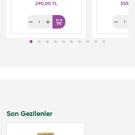
290,00 TL
555,0
Son Gezilenler