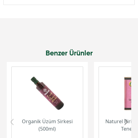
Benzer Ürünler
Organik Üzüm Sirkesi
Naturel Birinc
(500ml)
Teneke 