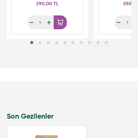
290,00 TL
555,0
Son Gezilenler