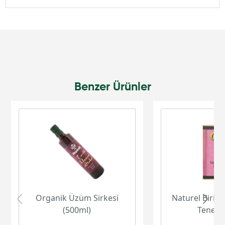
Benzer Ürünler
Organik Üzüm Sirkesi
Naturel Birinc
(500ml)
Teneke 