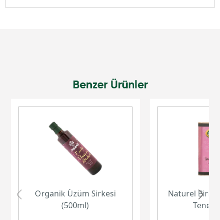
Benzer Ürünler
Organik Üzüm Sirkesi
Naturel Birinc
(500ml)
Teneke 