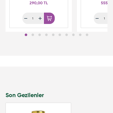
290,00 TL
555,0
Son Gezilenler