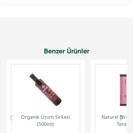
Benzer Ürünler
Organik Üzüm Sirkesi
Naturel Birinc
(500ml)
Teneke 