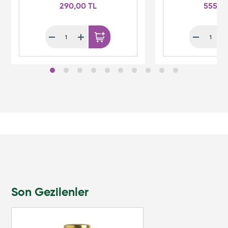
290,00 TL
555,0
Son Gezilenler