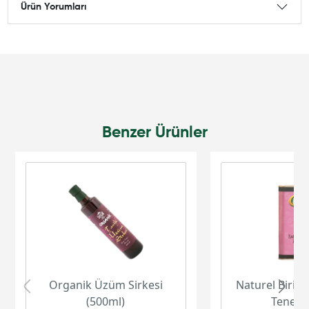
Ürün Yorumları
Benzer Ürünler
Organik Üzüm Sirkesi
Naturel Birinc
(500ml)
Teneke 