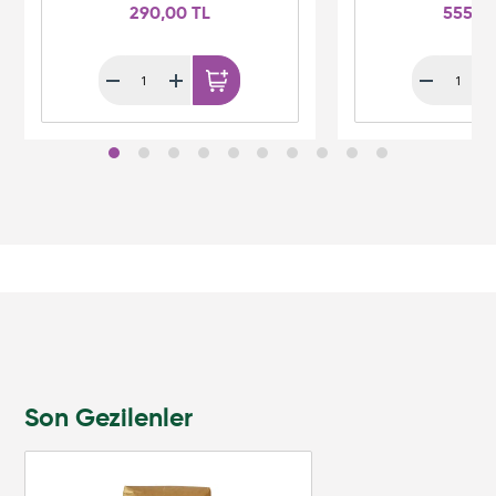
290,00 TL
555,0
Son Gezilenler