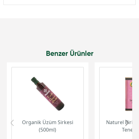
Benzer Ürünler
Organik Üzüm Sirkesi
Naturel Birinc
(500ml)
Teneke 