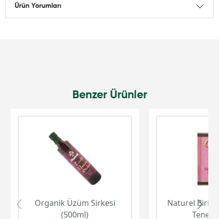
Ürün Yorumları
Benzer Ürünler
Organik Üzüm Sirkesi
Naturel Birinc
(500ml)
Teneke 