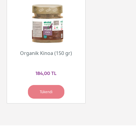
Organik Kinoa (150 gr)
184,00 TL
Tükendi