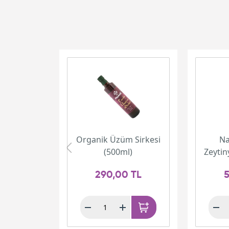
Organik Üzüm Sirkesi
Na
(500ml)
Zeytin
290,00 TL
5