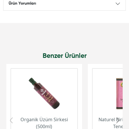
Ürün Yorumları
Benzer Ürünler
Organik Üzüm Sirkesi
Naturel Birinc
(500ml)
Teneke 