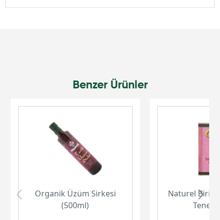
Benzer Ürünler
Organik Üzüm Sirkesi
Naturel Birinc
(500ml)
Teneke 