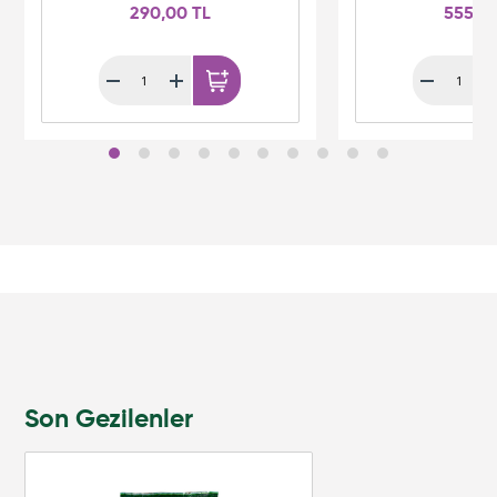
290,00 TL
555,0
Son Gezilenler