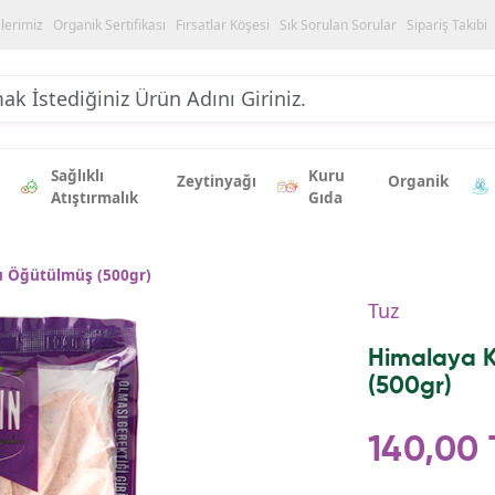
ilerimiz
Organik Sertifikası
Fırsatlar Köşesi
Sık Sorulan Sorular
Sipariş Takibi
Sağlıklı
Kuru
Zeytinyağı
Organik
Atıştırmalık
Gıda
u Öğütülmüş (500gr)
Tuz
Himalaya 
(500gr)
140,00 