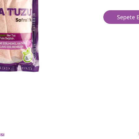
Sepete E
sı