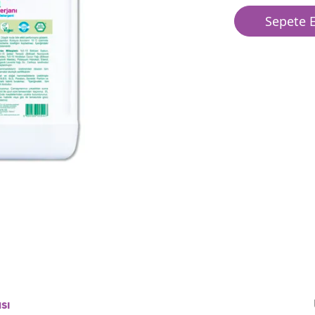
Sepete E
sı