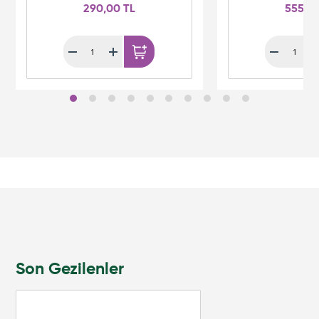
290,00 TL
555,0
Son Gezilenler