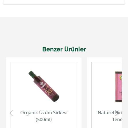
Benzer Ürünler
Organik Üzüm Sirkesi
Naturel Birinc
(500ml)
Teneke 