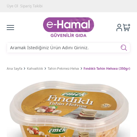
Üye Ol
Sipariş Takibi
Ana Sayfa
Kahvaltılık
Tahin-Pekmez-Helva
Fındıklı Tahin Helvası (350gr)