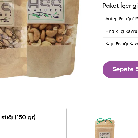
Paket İçeriği
Antep Fıstığı (1
Fındık İçi Kavru
Kaju Fıstığı Kav
Sepete E
stığı (150 gr)