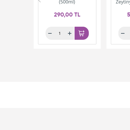
(500ml)
Zeytin
290,00 TL
5