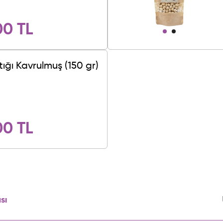
00 TL
tığı Kavrulmuş (150 gr)
00 TL
sı