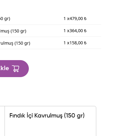
50 gr)
1 x
479
,00
₺
1 x
364
,00
₺
lmuş (150 gr)
1 x
158
,00
₺
rulmuş (150 gr)
kle
Fındık İçi Kavrulmuş (150 gr)