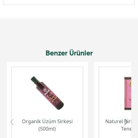
Benzer Ürünler
Organik Üzüm Sirkesi
Naturel Birinc
(500ml)
Teneke 