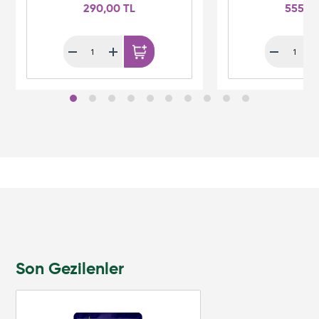
290,00 TL
555,0
Son Gezilenler