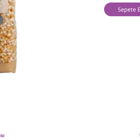
Sepete E
sı