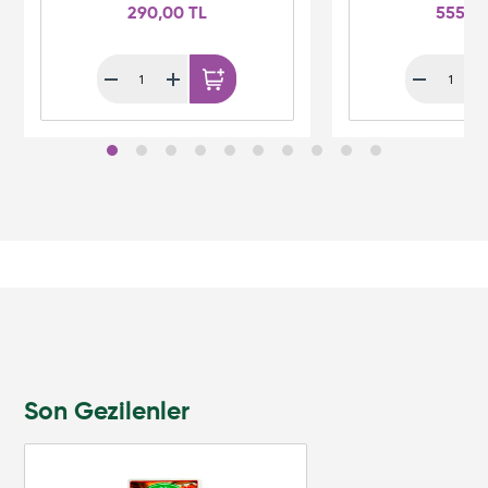
290,00 TL
555,0
Son Gezilenler