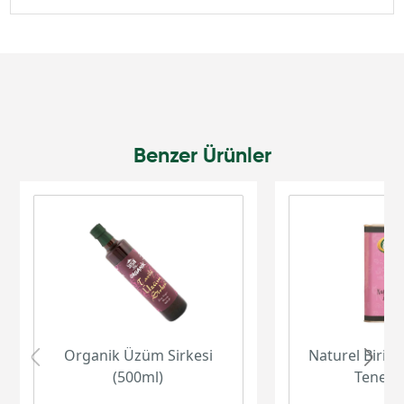
Benzer Ürünler
Organik Üzüm Sirkesi
Naturel Birinc
(500ml)
Teneke 