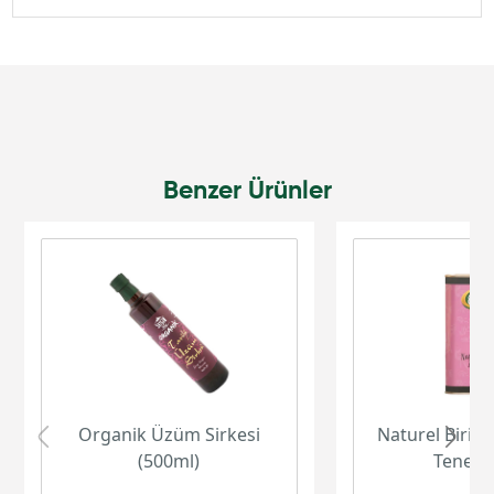
Benzer Ürünler
Organik Üzüm Sirkesi
Naturel Birinc
(500ml)
Teneke 