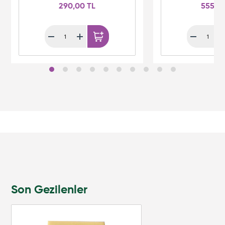
290,00 TL
555,0
Son Gezilenler