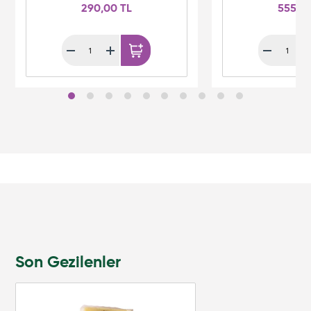
290,00 TL
555,0
Son Gezilenler