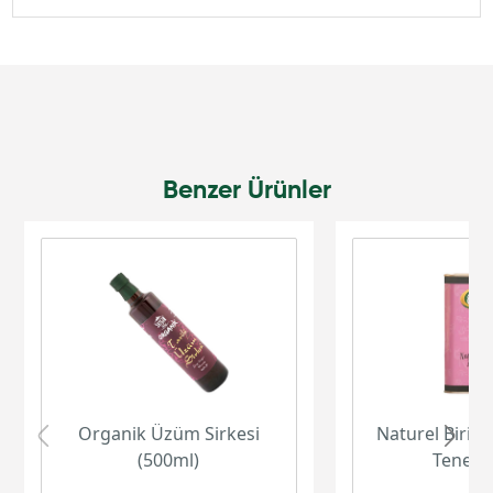
Benzer Ürünler
Organik Üzüm Sirkesi
Naturel Birinc
(500ml)
Teneke 