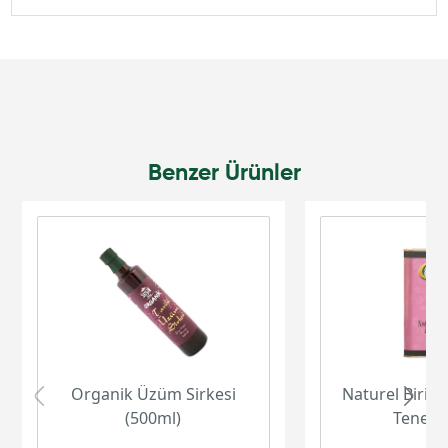
Benzer Ürünler
Organik Üzüm Sirkesi
Naturel Birinc
(500ml)
Teneke 