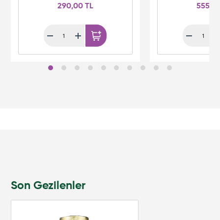
290,00 TL
555,0
Son Gezilenler