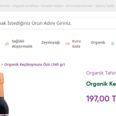
ilerimiz
Organik Sertifikası
Fırsatlar Köşesi
Sık Sorulan Sorular
Sipariş Takibi
Sağlıklı
Kuru
Zeytinyağı
Organik
Atıştırmalık
Gıda
Organik Keçiboynuzu Özü (340 gr)
Organik Tahi
Organik Ke
197,00 