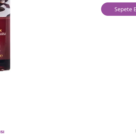
Sepete E
sı