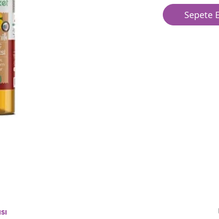
Sepete E
sı