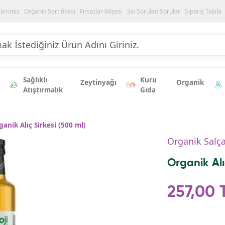
ilerimiz
Organik Sertifikası
Fırsatlar Köşesi
Sık Sorulan Sorular
Sipariş Takibi
Sağlıklı
Kuru
Zeytinyağı
Organik
Atıştırmalık
Gıda
ganik Alıç Sirkesi (500 ml)
Organik Salça
Organik Alı
257,00 