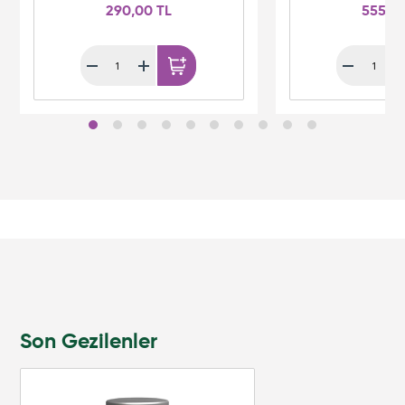
290,00 TL
555,0
Son Gezilenler