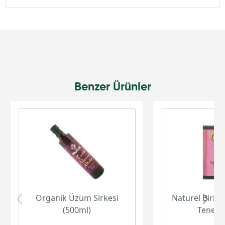
Benzer Ürünler
Organik Üzüm Sirkesi
Naturel Birinc
(500ml)
Teneke 