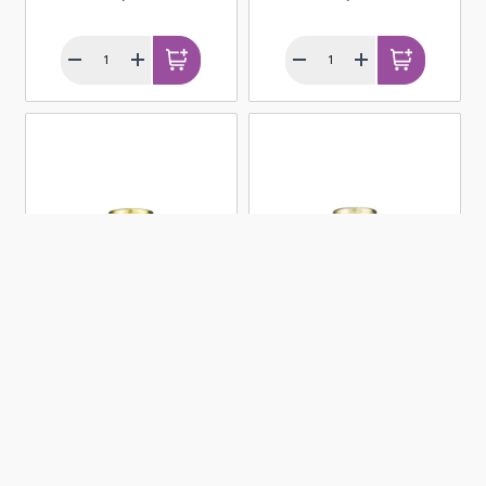
Organik Tahin (300
Organik Keçiboynuzu
gr)
Pekmezi Soğuk Sıkım
(380 gr)
380,00 TL
275,00 TL