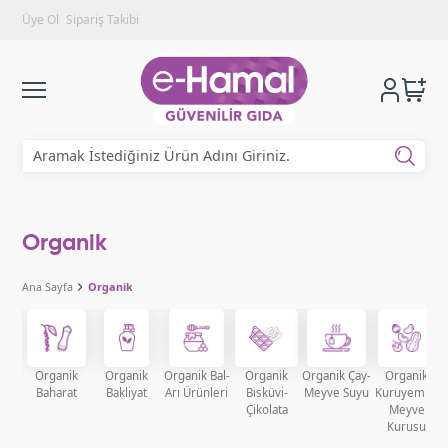
Üye Ol
Sipariş Takibi
Organik
Ana Sayfa
Organik
Organik
Organik
Organik Bal-
Organik
Organik Çay-
Organik
Baharat
Bakliyat
Arı Ürünleri
Bisküvi-
Meyve Suyu
Kuruyemiş-
Çikolata
Meyve
Kurusu