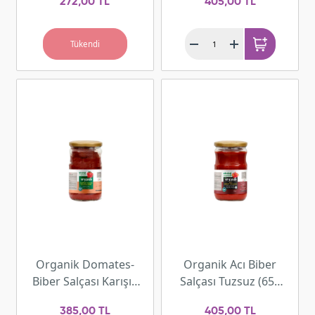
272,00 TL
405,00 TL
Tükendi
Organik Domates-
Organik Acı Biber
Biber Salçası Karışık
Salçası Tuzsuz (650
(650 gr)
gr)
385,00 TL
405,00 TL