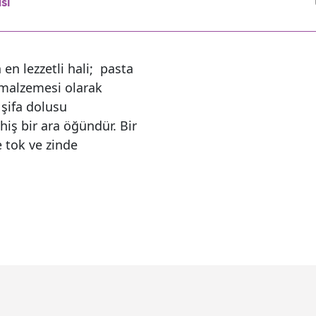
sı
n en lezzetli hali; pasta
 malzemesi olarak
, şifa dolusu
hiş bir ara öğündür. Bir
e tok ve zinde