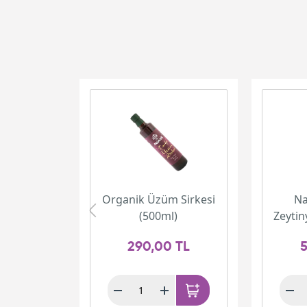
Organik Üzüm Sirkesi
Na
(500ml)
Zeytin
290,00 TL
5