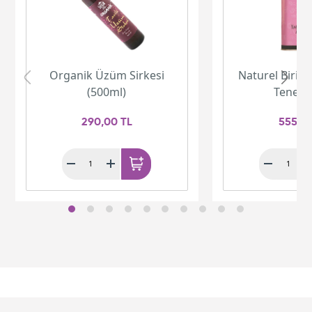
Organik Üzüm Sirkesi
Naturel Birinc
(500ml)
Teneke 
290,00 TL
555,0