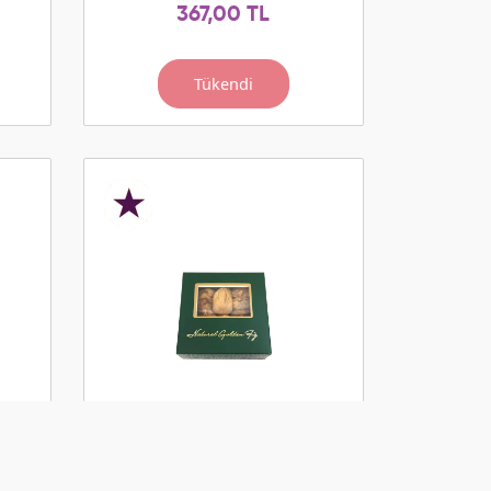
367,00 TL
Tükendi
r)
HSS Golden Sade İncir
(230gr)