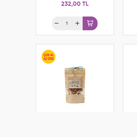
232,00 TL
Kavrulmuş Fındık İçi ve
Or
Sultani Üzüm (150 gr)