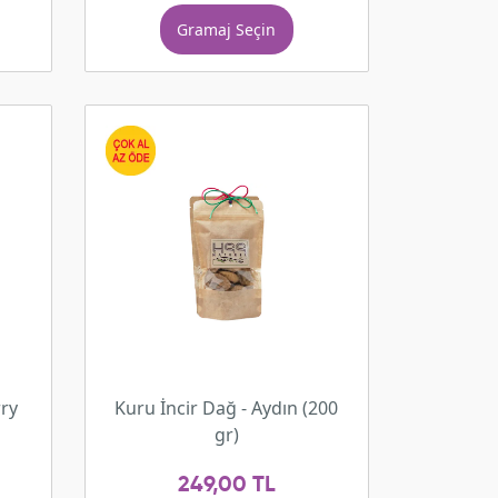
Gramaj Seçin
ry
Kuru İncir Dağ - Aydın (200
gr)
249,00 TL