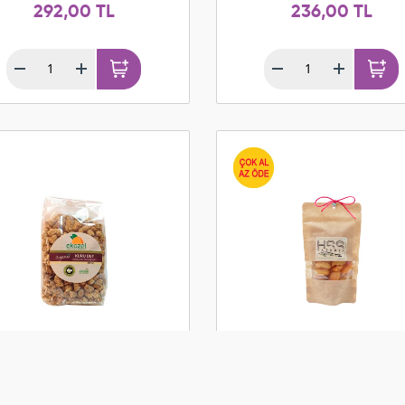
292,00 TL
236,00 TL
ganik Kuru Dut (250 gr)
Kuru Kayısı Sarı (200 g