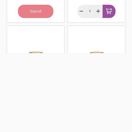
Tükendi
Organik Domates-
Organik Acı Biber
Biber Salçası Karışık
Salçası Tuzsuz (650
(650 gr)
gr)
385,00 TL
405,00 TL