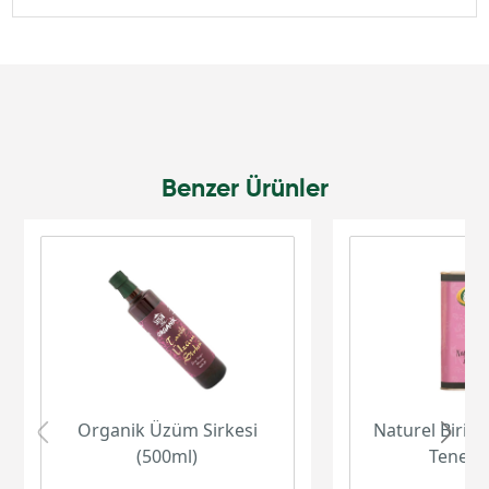
Benzer Ürünler
Organik Üzüm Sirkesi
Naturel Birinc
(500ml)
Teneke 