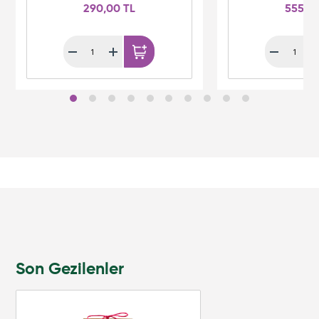
290,00 TL
555,0
Son Gezilenler