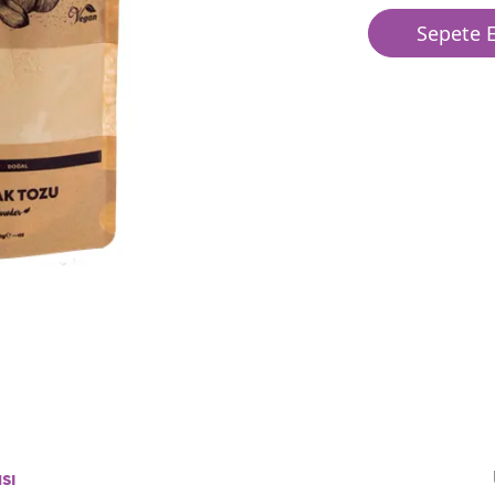
Sepete E
sı