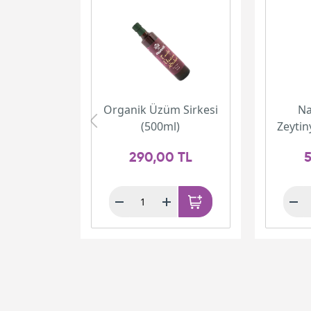
Organik Üzüm Sirkesi
Na
(500ml)
Zeytin
290,00 TL
5