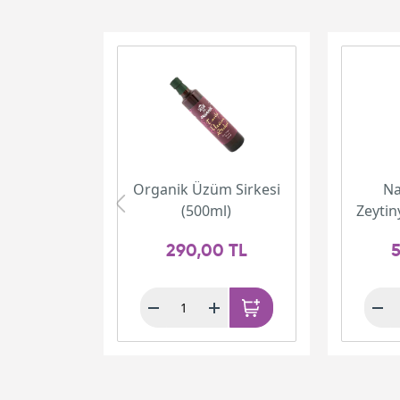
Organik Üzüm Sirkesi
Na
(500ml)
Zeytin
290,00 TL
5