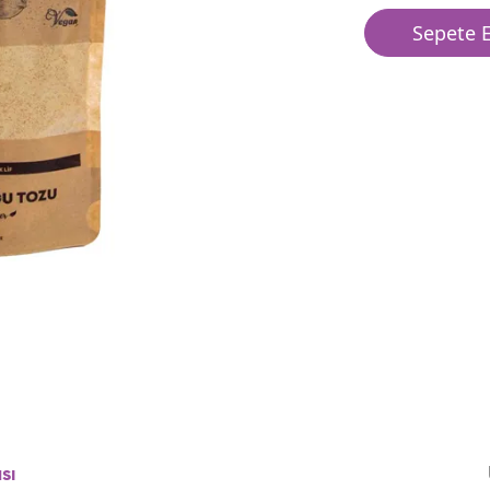
Sepete E
sı