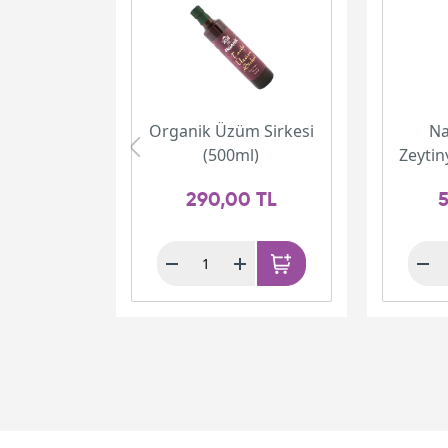
Organik Üzüm Sirkesi
Na
(500ml)
Zeytin
290,00 TL
5