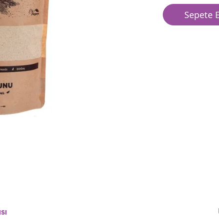
Sepete E
sı