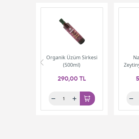
Organik Üzüm Sirkesi
Na
(500ml)
Zeytin
290,00 TL
5