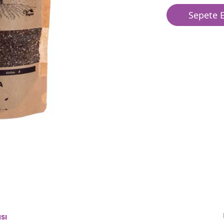
Sepete E
sı