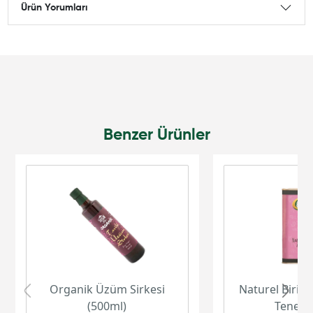
Ürün Yorumları
Benzer Ürünler
Organik Üzüm Sirkesi
Naturel Birinc
(500ml)
Teneke 