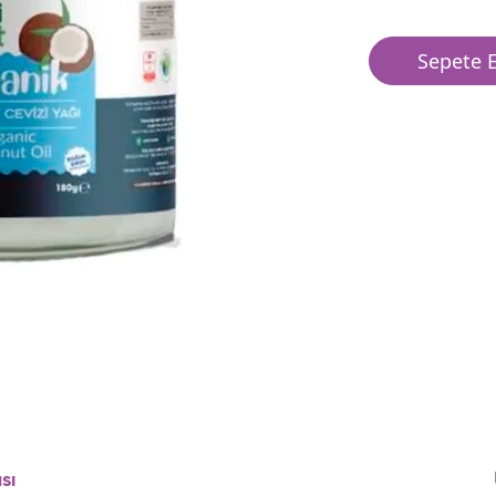
Sepete E
sı