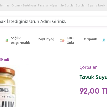
ilerimiz
Organik Sertifikası
Fırsatlar Köşesi
Sık Sorulan Sorular
Sipariş Takibi
Sağlıklı
Kuru
Zeytinyağı
Organik
Atıştırmalık
Gıda
80 ml)
Çorbalar
Tavuk Suyu
92,00 T