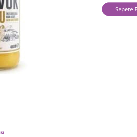
Sepete E
sı