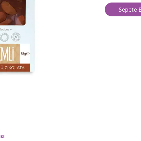
Sepete E
sı