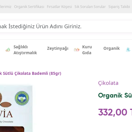
ilerimiz
Organik Sertifikası
Fırsatlar Köşesi
Sık Sorulan Sorular
Sipariş Takibi
Sağlıklı
Kuru
Zeytinyağı
Organik
Atıştırmalık
Gıda
 Sütlü Çikolata Bademli (85gr)
Çikolata
Organik Sü
332,00 