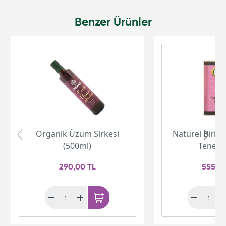
Benzer Ürünler
Organik Üzüm Sirkesi
Naturel Birinc
(500ml)
Teneke 
290,00 TL
555,0