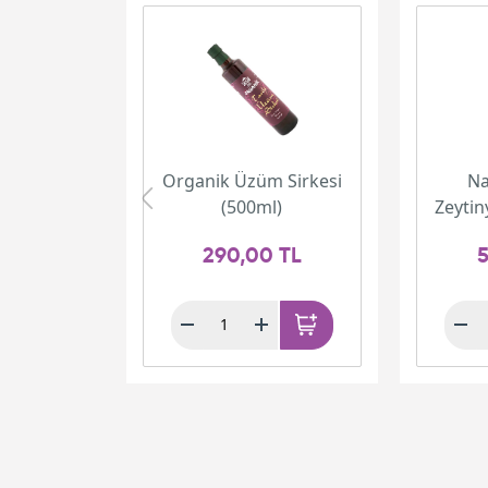
Organik Üzüm Sirkesi
Na
(500ml)
Zeytin
290,00 TL
5