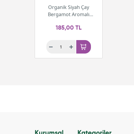
Organik Siyah Çay
Bergamot Aromalı
Demlik Poşeti (48 adet)
185,00 TL
Kurumsal
Kategoriler