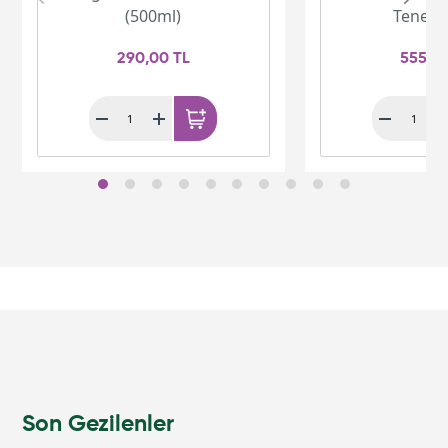
(500ml)
Teneke 
290,00 TL
555,0
Son Gezilenler