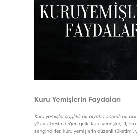
Kuru Yemişlerin Faydaları
Kuru yemişler sağlıklı bir diyetin önemli bir par
yüksek besin değeri gelir. Kuru yemişler, lif, p
zengindirler. Kuru yemişlerin düzenli tüketimi