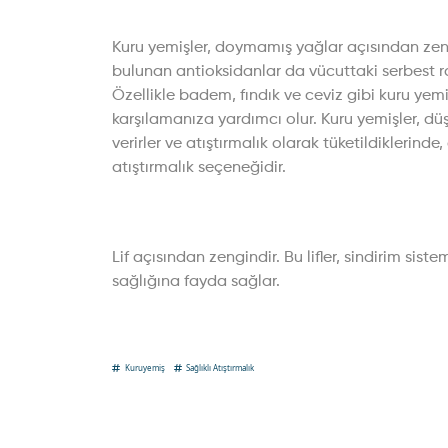
Kuru yemişler, doymamış yağlar açısından zengi
bulunan antioksidanlar da vücuttaki serbest ra
Özellikle badem, fındık ve ceviz gibi kuru yemiş
karşılamanıza yardımcı olur. Kuru yemişler, düş
verirler ve atıştırmalık olarak tüketildiklerinde
atıştırmalık seçeneğidir.
Lif açısından zengindir. Bu lifler, sindirim si
sağlığına fayda sağlar.
Kuruyemiş
Sağlıklı Atıştırmalık