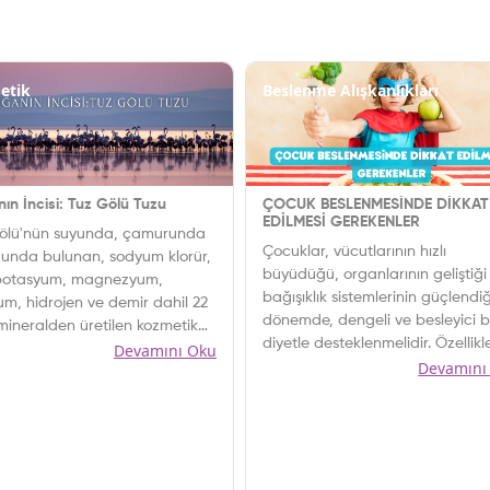
etik
Beslenme Alışkanlıkları
ın İncisi: Tuz Gölü Tuzu
ÇOCUK BESLENMESİNDE DİKKAT
EDİLMESİ GEREKENLER
ölü'nün suyunda, çamurunda
Çocuklar, vücutlarının hızlı
zunda bulunan, sodyum klorür,
büyüdüğü, organlarının geliştiği
 potasyum, magnezyum,
bağışıklık sistemlerinin güçlendi
um, hidrojen ve demir dahil 22
dönemde, dengeli ve besleyici b
 mineralden üretilen kozmetik
diyetle desteklenmelidir. Özellikl
Devamını Oku
er şimdi e-Hamal’ da…
Devamını
protein, vitamin, mineral ve om
3 yağ asitleri gibi besin öğeleri
çocukların sağlıklı kemik, kas, sin
sistemi ve beyin gelişimi için hay
önem taşır.