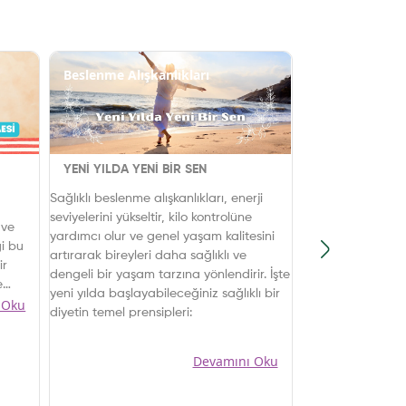
Beslenme Alışkanlıkları
Besinler
YENİ YILDA YENİ BİR SEN
YILBAŞI AKŞAM
KURUYEMİŞLER
Sağlıklı beslenme alışkanlıkları, enerji
Bu özel gecede 
seviyelerini yükseltir, kilo kontrolüne
 ve
atıştırmalıklarla
yardımcı olur ve genel yaşam kalitesini
ği bu
noktada karşım
artırarak bireyleri daha sağlıklı ve
ir
vazgeçilmez lez
dengeli bir yaşam tarzına yönlendirir. İşte
e
kuruyemişlerdir.
yeni yılda başlayabileceğiniz sağlıklı bir
 Oku
ega-
atıştırmalık ol
diyetin temel prensipleri:
etkinliklerde so
ir
kuruyemişler, y
Devamını Oku
ati
keyifli anlarına 
kuruyemişlerin 
faydaları neler