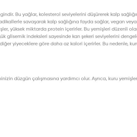
ndir. Bu yağlar, kolesterol seviyelerini düşürerek kalp sağlığı
dikallerle savaşarak kalp sağlığına fayda sağlar, vegan veya ve
ler, yüksek miktarda protein içerirler. Bu yemişleri düzenli ola
ük glisemik indeksleri sayesinde kan şekeri seviyelerini dengel
, diğer yiyeceklere göre daha az kalori içerirler. Bu nedenle, kur
steminizin düzgün çalışmasına yardımcı olur. Ayrıca, kuru yemişl