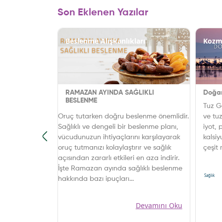
Son Eklenen Yazılar
Beslenme Alışkanlıkları
Kozm
ZGEÇİLMEZİ:
RAMAZAN AYINDA SAĞLIKLI
Doğan
YDALARI
BESLENME
Tuz G
, lezzetli
Oruç tutarken doğru beslenme önemlidir.
ve tu
ır. İşte bu
Sağlıklı ve dengeli bir beslenme planı,
iyot,
an
vücudunuzun ihtiyaçlarını karşılayarak
kalsiy
en biri de
oruç tutmanızı kolaylaştırır ve sağlık
çeşit
lıklı birer
açısından zararlı etkileri en aza indirir.
ürünl
Devamını Oku
em de sosyal
İşte Ramazan ayında sağlıklı beslenme
Sağlık
süslemeleriyle,
hakkında bazı ipuçları...
kşamının en
er. Peki,
Devamını Oku
mıza olan