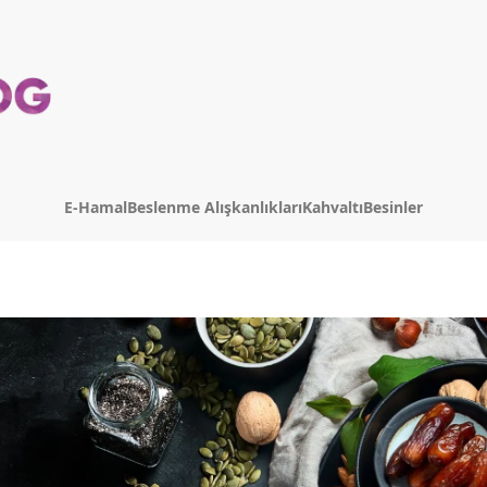
E-Hamal
Beslenme Alışkanlıkları
Kahvaltı
Besinler