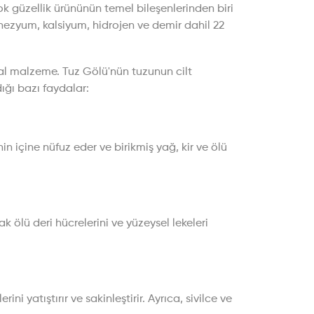
k güzellik ürününün temel bileşenlerinden biri
ezyum, kalsiyum, hidrojen ve demir dahil 22
ğal malzeme. Tuz Gölü'nün tuzunun cilt
dığı bazı faydalar:
in içine nüfuz eder ve birikmiş yağ, kir ve ölü
ak ölü deri hücrelerini ve yüzeysel lekeleri
i yatıştırır ve sakinleştirir. Ayrıca, sivilce ve