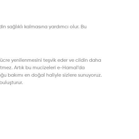
din sağlıklı kalmasına yardımcı olur. Bu
 hücre yenilenmesini teşvik eder ve cildin daha
itmez. Artık bu mucizeleri e-Hamal’da
yduğu bakımı en doğal haliyle sizlere sunuyoruz.
buluşturur.