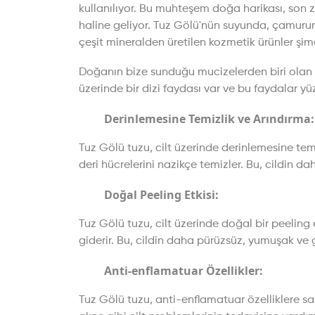
kullanılıyor. Bu muhteşem doğa harikası, son 
haline geliyor. Tuz Gölü'nün suyunda, çamuru
çeşit mineralden üretilen kozmetik ürünler ş
Doğanın bize sunduğu mucizelerden biri olan Tu
üzerinde bir dizi faydası var ve bu faydalar yüz
Derinlemesine Temizlik ve Arındırma:
Tuz Gölü tuzu, cilt üzerinde derinlemesine temiz
deri hücrelerini nazikçe temizler. Bu, cildin d
Doğal Peeling Etkisi:
Tuz Gölü tuzu, cilt üzerinde doğal bir peeling et
giderir. Bu, cildin daha pürüzsüz, yumuşak ve
Anti-enflamatuar Özellikler:
Tuz Gölü tuzu, anti-enflamatuar özelliklere sahip