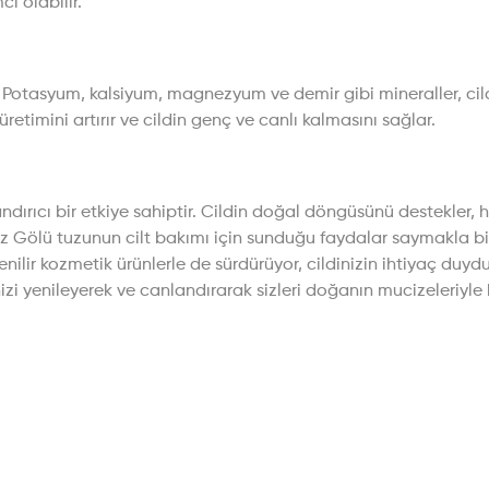
ı olabilir.
r. Potasyum, kalsiyum, magnezyum ve demir gibi mineraller, cil
üretimini artırır ve cildin genç ve canlı kalmasını sağlar.
andırıcı bir etkiye sahiptir. Cildin doğal döngüsünü destekler,
Tuz Gölü tuzunun cilt bakımı için sunduğu faydalar saymakla b
venilir kozmetik ürünlerle de sürdürüyor, cildinizin ihtiyaç du
nizi yenileyerek ve canlandırarak sizleri doğanın mucizeleriyle 