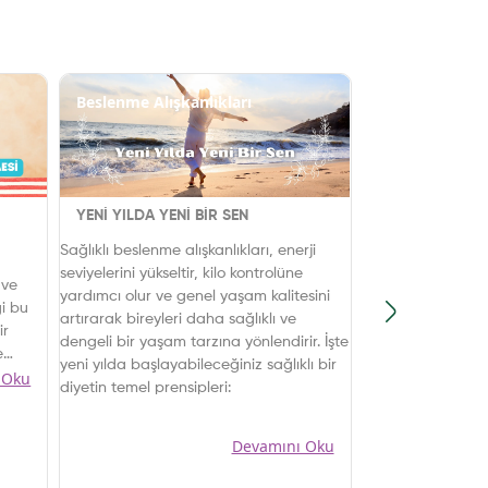
Beslenme Alışkanlıkları
Besinler
YENİ YILDA YENİ BİR SEN
YILBAŞI AKŞAM
KURUYEMİŞLER
Sağlıklı beslenme alışkanlıkları, enerji
Bu özel gecede 
seviyelerini yükseltir, kilo kontrolüne
 ve
atıştırmalıklarla
yardımcı olur ve genel yaşam kalitesini
ği bu
noktada karşım
artırarak bireyleri daha sağlıklı ve
ir
vazgeçilmez lez
dengeli bir yaşam tarzına yönlendirir. İşte
e
kuruyemişlerdir.
yeni yılda başlayabileceğiniz sağlıklı bir
 Oku
ega-
atıştırmalık ol
diyetin temel prensipleri:
etkinliklerde so
ir
kuruyemişler, y
Devamını Oku
ati
keyifli anlarına 
kuruyemişlerin 