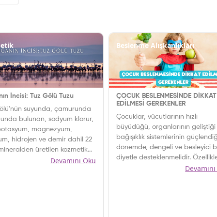
etik
Beslenme Alışkanlıkları
ın İncisi: Tuz Gölü Tuzu
ÇOCUK BESLENMESİNDE DİKKAT
EDİLMESİ GEREKENLER
ölü'nün suyunda, çamurunda
Çocuklar, vücutlarının hızlı
zunda bulunan, sodyum klorür,
büyüdüğü, organlarının geliştiği
 potasyum, magnezyum,
bağışıklık sistemlerinin güçlendi
um, hidrojen ve demir dahil 22
dönemde, dengeli ve besleyici b
 mineralden üretilen kozmetik
diyetle desteklenmelidir. Özellikl
Devamını Oku
er şimdi e-Hamal’ da…
Devamını
protein, vitamin, mineral ve om
3 yağ asitleri gibi besin öğeleri
çocukların sağlıklı kemik, kas, sin
sistemi ve beyin gelişimi için hay
önem taşır.