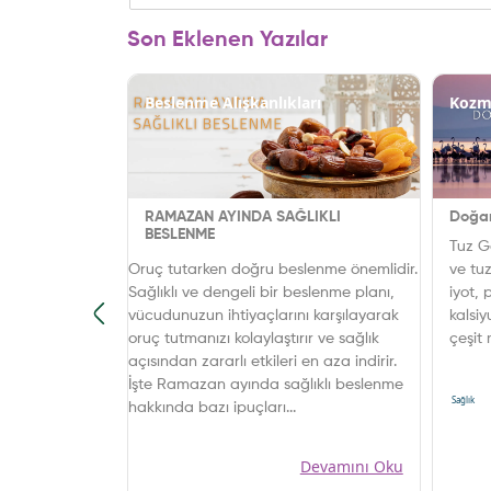
Son Eklenen Yazılar
Beslenme Alışkanlıkları
Kozm
ZGEÇİLMEZİ:
RAMAZAN AYINDA SAĞLIKLI
Doğan
YDALARI
BESLENME
Tuz G
, lezzetli
Oruç tutarken doğru beslenme önemlidir.
ve tu
ır. İşte bu
Sağlıklı ve dengeli bir beslenme planı,
iyot,
an
vücudunuzun ihtiyaçlarını karşılayarak
kalsiy
en biri de
oruç tutmanızı kolaylaştırır ve sağlık
çeşit
lıklı birer
açısından zararlı etkileri en aza indirir.
ürünl
Devamını Oku
em de sosyal
İşte Ramazan ayında sağlıklı beslenme
Sağlık
süslemeleriyle,
hakkında bazı ipuçları...
kşamının en
er. Peki,
Devamını Oku
mıza olan