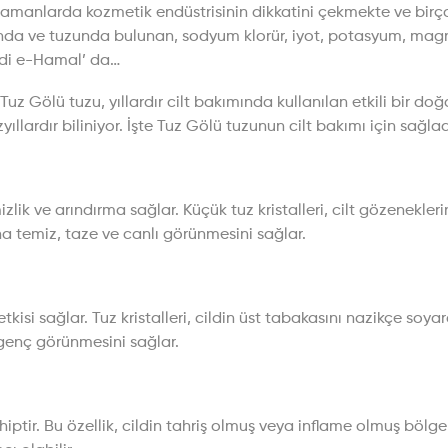
zamanlarda kozmetik endüstrisinin dikkatini çekmekte ve birço
nda ve tuzunda bulunan, sodyum klorür, iyot, potasyum, magn
imdi e-Hamal’ da…
z Gölü tuzu, yıllardır cilt bakımında kullanılan etkili bir do
yıllardır biliniyor. İşte Tuz Gölü tuzunun cilt bakımı için sağla
lik ve arındırma sağlar. Küçük tuz kristalleri, cilt gözeneklerin
aha temiz, taze ve canlı görünmesini sağlar.
kisi sağlar. Tuz kristalleri, cildin üst tabakasını nazikçe soyar
 genç görünmesini sağlar.
tir. Bu özellik, cildin tahriş olmuş veya inflame olmuş bölgelerin