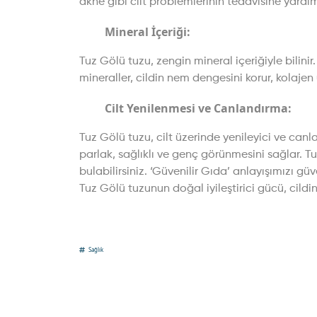
akne gibi cilt problemlerinin tedavisine yardımc
Mineral İçeriği:
Tuz Gölü tuzu, zengin mineral içeriğiyle bilini
mineraller, cildin nem dengesini korur, kolajen 
Cilt Yenilenmesi ve Canlandırma:
Tuz Gölü tuzu, cilt üzerinde yenileyici ve canl
parlak, sağlıklı ve genç görünmesini sağlar. 
bulabilirsiniz. ‘Güvenilir Gıda’ anlayışımızı gü
Tuz Gölü tuzunun doğal iyileştirici gücü, cildi
Sağlık