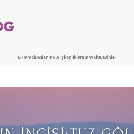
E-Hamal
Beslenme Alışkanlıkları
Kahvaltı
Besinler