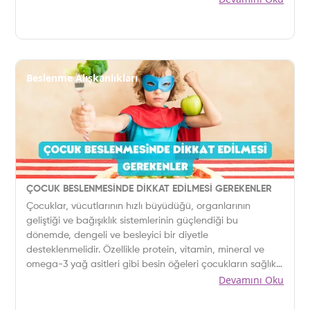
Beslenme Alışkanlıkları
ÇOCUK BESLENMESİNDE DİKKAT EDİLMESİ GEREKENLER
Çocuklar, vücutlarının hızlı büyüdüğü, organlarının
geliştiği ve bağışıklık sistemlerinin güçlendiği bu
dönemde, dengeli ve besleyici bir diyetle
desteklenmelidir. Özellikle protein, vitamin, mineral ve
omega-3 yağ asitleri gibi besin öğeleri çocukların sağlıklı
Devamını Oku
kemik, kas, sinir sistemi ve beyin gelişimi için hayati önem
taşır.